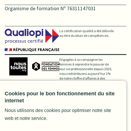
Organisme de formation Nº 76311147031
La certification qualité a été délivrée
au titre du bilan de compétences.
Engagées à accompagner les
femmes à reprendre le pouvoir de
leur vie professionnelle depuis 2020,
nous redistribuons aujourd’hui 1%
de notre chiffre d’affaires à des
associations de lutte contre les
discriminations et les violences
faites aux femmes.
Cookies pour le bon fonctionnement du site
internet
Nous utilisons des cookies pour optimiser notre site
Mentions Légales
Conditions générales
Confidentialité
web et notre service.
Politique de cookies
Code de Déontologie