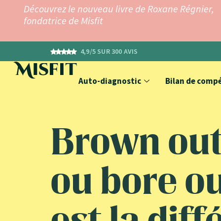
Découvrez le nouveau livre de Roxane Régnier,
fondatrice de Misfit
4,9/5 SUR 300 AVIS
Auto-diagnostic
Bilan de comp
Brown out
ou bore ou