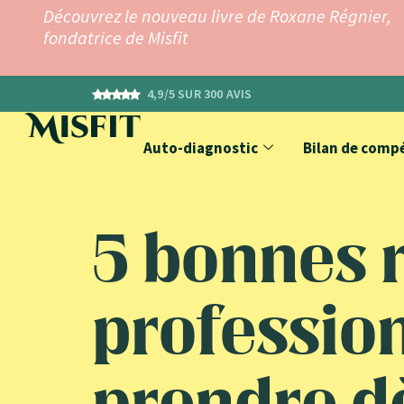
Découvrez le nouveau livre de Roxane Régnier,
fondatrice de Misfit
4,9/5 SUR 300 AVIS
Auto-diagnostic
Bilan de comp
5 bonnes 
profession