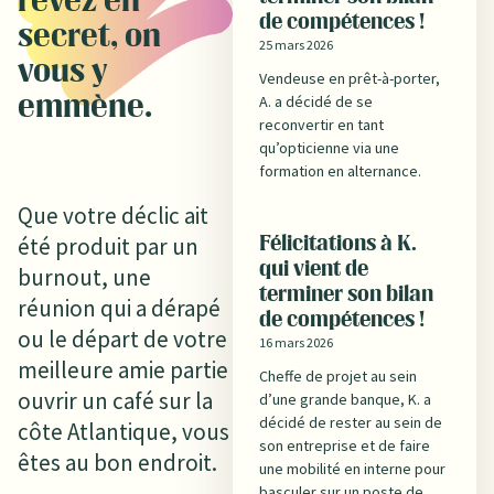
rêvez en
de compétences !
secret, on
25 mars 2026
vous y
Vendeuse en prêt-à-porter,
A. a décidé de se
emmène.
reconvertir en tant
qu’opticienne via une
formation en alternance.
Que votre déclic ait
été produit par un
Félicitations à K.
qui vient de
burnout, une
terminer son bilan
réunion qui a dérapé
de compétences !
ou le départ de votre
16 mars 2026
meilleure amie partie
Cheffe de projet au sein
ouvrir un café sur la
d’une grande banque, K. a
décidé de rester au sein de
côte Atlantique, vous
son entreprise et de faire
êtes au bon endroit.
une mobilité en interne pour
basculer sur un poste de