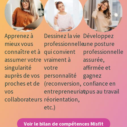
Apprenez à
​Dessinez la vie
​Développez
mieux vous
professionnelle
une posture
connaître et à
qui convient
professionnelle
assumer votre
vraiment à
assurée,
singularité
votre
affirmée et
auprès de vos
personnalité
gagnez
proches et de
(reconversion,
confiance en
vos
entrepreneuriat,
vous au travail
collaborateurs
réorientation,
etc.)
Voir le bilan de compétences Misfit